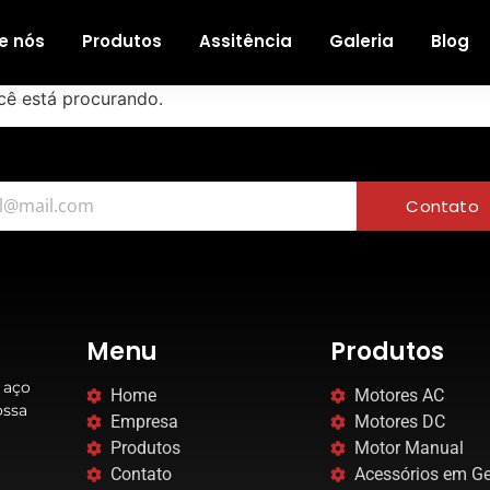
e nós
Produtos
Assitência
Galeria
Blog
cê está procurando.
Contato
Menu
Produtos
 aço
Home
Motores AC
ossa
Empresa
Motores DC
Produtos
Motor Manual
Contato
Acessórios em Ge