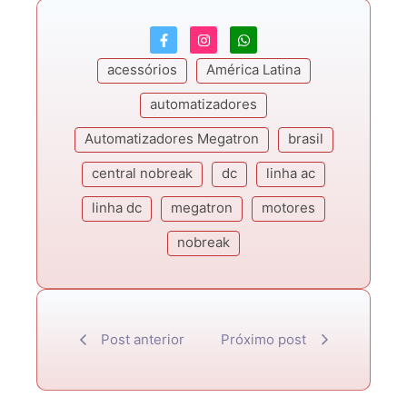
acessórios
América Latina
automatizadores
Automatizadores Megatron
brasil
central nobreak
dc
linha ac
linha dc
megatron
motores
nobreak
Post anterior
Próximo post