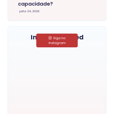
capacidade?
julho 24, 2026
Instagram Feed
Siga no
Instagram