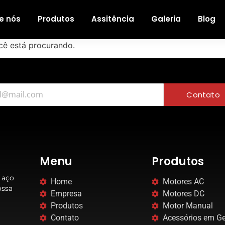
e nós
Produtos
Assitência
Galeria
Blog
cê está procurando.
Contato
Menu
Produtos
 aço
Home
Motores AC
ossa
Empresa
Motores DC
Produtos
Motor Manual
Contato
Acessórios em Ge